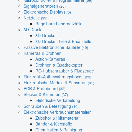
Mikrocontroller & Programmierer
(59)
Signalgeneratoren
(20)
Elektronische Displays
(6)
Netzteile
(39)
Regelbare Labornetzteile
3D-Druck
3D-Drucker
3D-Drucker Teile & Ersatzteile
Passive Elektronische Bauteile
(40)
Kameras & Drohnen
Action-Kameras
Drohnen & Quadrokopter
RC-Hubschrauber & Flugzeuge
Elektronik-Aufbewahrungsboxen
(23)
Elektronische Module & Sensoren
(31)
PCB & Protoboard
(32)
Stecker & Klemmen
(37)
Elektrische Verkabelung
Schrauben & Befestigung
(10)
Elektronische Verbrauchsmaterialien
Zubehör & Hilfsmaterial
Bänder & Klebstoffe
Chemikalien & Reinigung