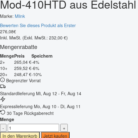
Mod-410HTD aus Edelstahl
Marke:
Mlink
Bewerten Sie dieses Produkt als Erster
276
,
08
€
Inkl. MwSt.
(Exkl. MwSt.: 232,00 €)
Mengenrabatte
Menge
Preis
Speichern
2+
265,04 €
-4%
10+
259,52 €
-6%
20+
248,47 €
-10%
Begrenzter Vorrat
Standardlieferung
Mi, Aug 12 - Fr, Aug 14
Expresslieferung
Mo, Aug 10 - Di, Aug 11
30 Tage Rückgaberecht
Menge
-
+
In den Warenkorb
Jetzt kaufen