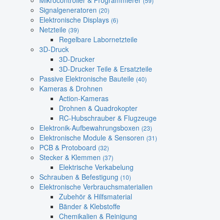
Mikrocontroller & Programmierer
(59)
Signalgeneratoren
(20)
Elektronische Displays
(6)
Netzteile
(39)
Regelbare Labornetzteile
3D-Druck
3D-Drucker
3D-Drucker Teile & Ersatzteile
Passive Elektronische Bauteile
(40)
Kameras & Drohnen
Action-Kameras
Drohnen & Quadrokopter
RC-Hubschrauber & Flugzeuge
Elektronik-Aufbewahrungsboxen
(23)
Elektronische Module & Sensoren
(31)
PCB & Protoboard
(32)
Stecker & Klemmen
(37)
Elektrische Verkabelung
Schrauben & Befestigung
(10)
Elektronische Verbrauchsmaterialien
Zubehör & Hilfsmaterial
Bänder & Klebstoffe
Chemikalien & Reinigung