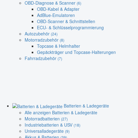
OBD-Diagnose & Scanner
(6)
OBD-Kabel & Adapter
AdBlue-Emulatoren
OBD-Scanner & Schnittstellen
ECU- & Schlüsselprogrammierung
Autozubehör
(24)
Motorradzubehör
(8)
Topcase & Helmhalter
Gepäckträger und Topcase-Halterungen
Fahrradzubehör
(7)
Batterien & Ladegeräte
Alle anzeigen Batterien & Ladegeräte
Motorradbatterien
(27)
Industriebatterien & USV
(18)
Universalladegeräte
(9)
Akkus & Batterien
(39)