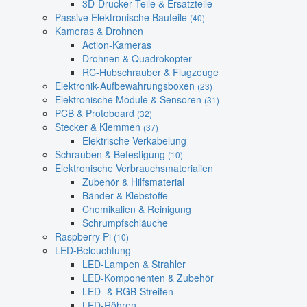
3D-Drucker Teile & Ersatzteile
Passive Elektronische Bauteile
(40)
Kameras & Drohnen
Action-Kameras
Drohnen & Quadrokopter
RC-Hubschrauber & Flugzeuge
Elektronik-Aufbewahrungsboxen
(23)
Elektronische Module & Sensoren
(31)
PCB & Protoboard
(32)
Stecker & Klemmen
(37)
Elektrische Verkabelung
Schrauben & Befestigung
(10)
Elektronische Verbrauchsmaterialien
Zubehör & Hilfsmaterial
Bänder & Klebstoffe
Chemikalien & Reinigung
Schrumpfschläuche
Raspberry Pi
(10)
LED-Beleuchtung
LED-Lampen & Strahler
LED-Komponenten & Zubehör
LED- & RGB-Streifen
LED-Röhren