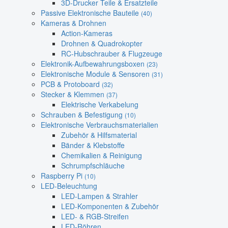
3D-Drucker Teile & Ersatzteile
Passive Elektronische Bauteile
(40)
Kameras & Drohnen
Action-Kameras
Drohnen & Quadrokopter
RC-Hubschrauber & Flugzeuge
Elektronik-Aufbewahrungsboxen
(23)
Elektronische Module & Sensoren
(31)
PCB & Protoboard
(32)
Stecker & Klemmen
(37)
Elektrische Verkabelung
Schrauben & Befestigung
(10)
Elektronische Verbrauchsmaterialien
Zubehör & Hilfsmaterial
Bänder & Klebstoffe
Chemikalien & Reinigung
Schrumpfschläuche
Raspberry Pi
(10)
LED-Beleuchtung
LED-Lampen & Strahler
LED-Komponenten & Zubehör
LED- & RGB-Streifen
LED-Röhren