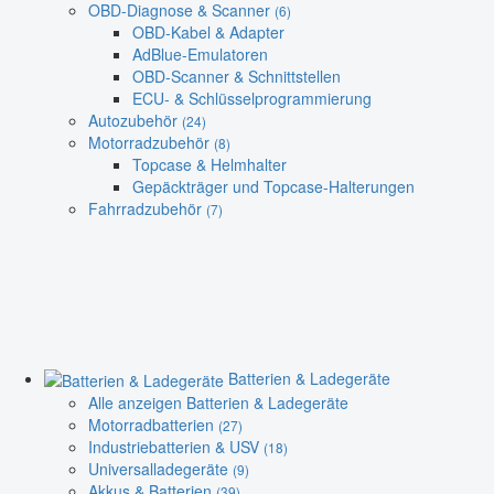
OBD-Diagnose & Scanner
(6)
OBD-Kabel & Adapter
AdBlue-Emulatoren
OBD-Scanner & Schnittstellen
ECU- & Schlüsselprogrammierung
Autozubehör
(24)
Motorradzubehör
(8)
Topcase & Helmhalter
Gepäckträger und Topcase-Halterungen
Fahrradzubehör
(7)
Batterien & Ladegeräte
Alle anzeigen Batterien & Ladegeräte
Motorradbatterien
(27)
Industriebatterien & USV
(18)
Universalladegeräte
(9)
Akkus & Batterien
(39)