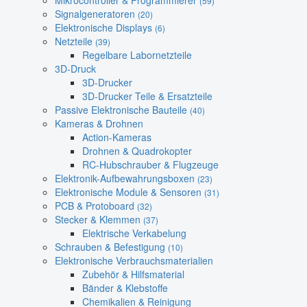
Mikrocontroller & Programmierer
(59)
Signalgeneratoren
(20)
Elektronische Displays
(6)
Netzteile
(39)
Regelbare Labornetzteile
3D-Druck
3D-Drucker
3D-Drucker Teile & Ersatzteile
Passive Elektronische Bauteile
(40)
Kameras & Drohnen
Action-Kameras
Drohnen & Quadrokopter
RC-Hubschrauber & Flugzeuge
Elektronik-Aufbewahrungsboxen
(23)
Elektronische Module & Sensoren
(31)
PCB & Protoboard
(32)
Stecker & Klemmen
(37)
Elektrische Verkabelung
Schrauben & Befestigung
(10)
Elektronische Verbrauchsmaterialien
Zubehör & Hilfsmaterial
Bänder & Klebstoffe
Chemikalien & Reinigung