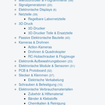
Mikrocontroller & Programmierer
(59)
Signalgeneratoren
(20)
Elektronische Displays
(6)
Netzteile
(39)
Regelbare Labornetzteile
3D-Druck
3D-Drucker
3D-Drucker Teile & Ersatzteile
Passive Elektronische Bauteile
(40)
Kameras & Drohnen
Action-Kameras
Drohnen & Quadrokopter
RC-Hubschrauber & Flugzeuge
Elektronik-Aufbewahrungsboxen
(23)
Elektronische Module & Sensoren
(31)
PCB & Protoboard
(32)
Stecker & Klemmen
(37)
Elektrische Verkabelung
Schrauben & Befestigung
(10)
Elektronische Verbrauchsmaterialien
Zubehör & Hilfsmaterial
Bänder & Klebstoffe
Chemikalien & Reinigung