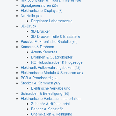
Mikrocontroller & Programmierer
(59)
Signalgeneratoren
(20)
Elektronische Displays
(6)
Netzteile
(39)
Regelbare Labornetzteile
3D-Druck
3D-Drucker
3D-Drucker Teile & Ersatzteile
Passive Elektronische Bauteile
(40)
Kameras & Drohnen
Action-Kameras
Drohnen & Quadrokopter
RC-Hubschrauber & Flugzeuge
Elektronik-Aufbewahrungsboxen
(23)
Elektronische Module & Sensoren
(31)
PCB & Protoboard
(32)
Stecker & Klemmen
(37)
Elektrische Verkabelung
Schrauben & Befestigung
(10)
Elektronische Verbrauchsmaterialien
Zubehör & Hilfsmaterial
Bänder & Klebstoffe
Chemikalien & Reinigung