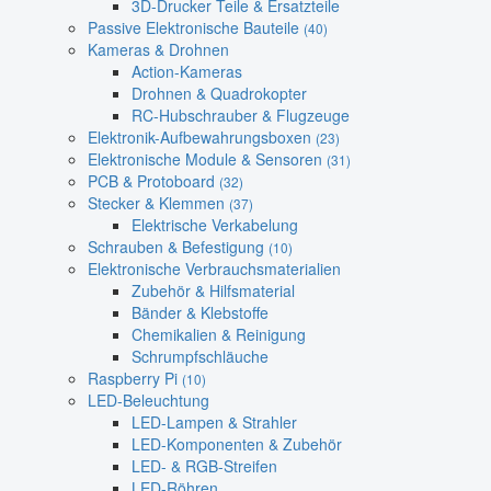
3D-Drucker Teile & Ersatzteile
Passive Elektronische Bauteile
(40)
Kameras & Drohnen
Action-Kameras
Drohnen & Quadrokopter
RC-Hubschrauber & Flugzeuge
Elektronik-Aufbewahrungsboxen
(23)
Elektronische Module & Sensoren
(31)
PCB & Protoboard
(32)
Stecker & Klemmen
(37)
Elektrische Verkabelung
Schrauben & Befestigung
(10)
Elektronische Verbrauchsmaterialien
Zubehör & Hilfsmaterial
Bänder & Klebstoffe
Chemikalien & Reinigung
Schrumpfschläuche
Raspberry Pi
(10)
LED-Beleuchtung
LED-Lampen & Strahler
LED-Komponenten & Zubehör
LED- & RGB-Streifen
LED-Röhren