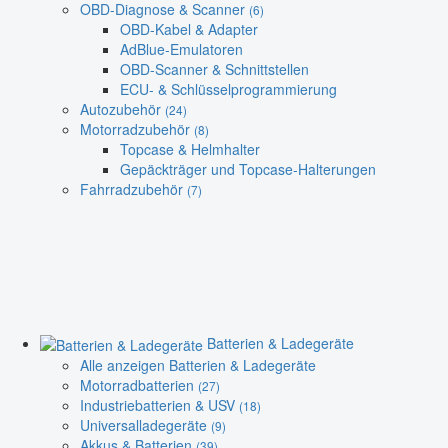
OBD-Diagnose & Scanner
(6)
OBD-Kabel & Adapter
AdBlue-Emulatoren
OBD-Scanner & Schnittstellen
ECU- & Schlüsselprogrammierung
Autozubehör
(24)
Motorradzubehör
(8)
Topcase & Helmhalter
Gepäckträger und Topcase-Halterungen
Fahrradzubehör
(7)
Batterien & Ladegeräte
Alle anzeigen Batterien & Ladegeräte
Motorradbatterien
(27)
Industriebatterien & USV
(18)
Universalladegeräte
(9)
Akkus & Batterien
(39)