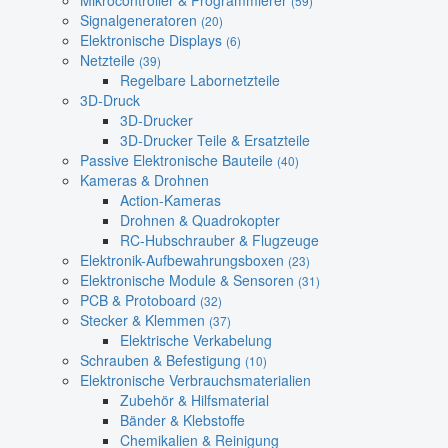
Mikrocontroller & Programmierer
(59)
Signalgeneratoren
(20)
Elektronische Displays
(6)
Netzteile
(39)
Regelbare Labornetzteile
3D-Druck
3D-Drucker
3D-Drucker Teile & Ersatzteile
Passive Elektronische Bauteile
(40)
Kameras & Drohnen
Action-Kameras
Drohnen & Quadrokopter
RC-Hubschrauber & Flugzeuge
Elektronik-Aufbewahrungsboxen
(23)
Elektronische Module & Sensoren
(31)
PCB & Protoboard
(32)
Stecker & Klemmen
(37)
Elektrische Verkabelung
Schrauben & Befestigung
(10)
Elektronische Verbrauchsmaterialien
Zubehör & Hilfsmaterial
Bänder & Klebstoffe
Chemikalien & Reinigung