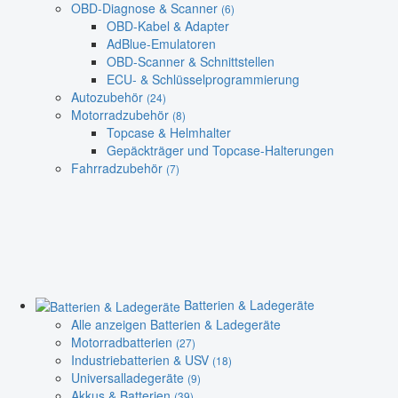
OBD-Diagnose & Scanner
(6)
OBD-Kabel & Adapter
AdBlue-Emulatoren
OBD-Scanner & Schnittstellen
ECU- & Schlüsselprogrammierung
Autozubehör
(24)
Motorradzubehör
(8)
Topcase & Helmhalter
Gepäckträger und Topcase-Halterungen
Fahrradzubehör
(7)
Batterien & Ladegeräte
Alle anzeigen Batterien & Ladegeräte
Motorradbatterien
(27)
Industriebatterien & USV
(18)
Universalladegeräte
(9)
Akkus & Batterien
(39)