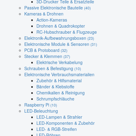
3D-Drucker Teile & Ersatzteile
Passive Elektronische Bauteile
(40)
Kameras & Drohnen
Action-Kameras
Drohnen & Quadrokopter
RC-Hubschrauber & Flugzeuge
Elektronik-Aufbewahrungsboxen
(23)
Elektronische Module & Sensoren
(31)
PCB & Protoboard
(32)
Stecker & Klemmen
(37)
Elektrische Verkabelung
Schrauben & Befestigung
(10)
Elektronische Verbrauchsmaterialien
Zubehör & Hilfsmaterial
Bänder & Klebstoffe
Chemikalien & Reinigung
Schrumpfschläuche
Raspberry Pi
(10)
LED-Beleuchtung
LED-Lampen & Strahler
LED-Komponenten & Zubehör
LED- & RGB-Streifen
LED-Röhren