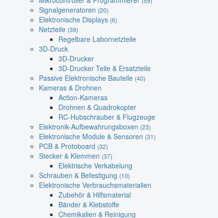
Mikrocontroller & Programmierer
(59)
Signalgeneratoren
(20)
Elektronische Displays
(6)
Netzteile
(39)
Regelbare Labornetzteile
3D-Druck
3D-Drucker
3D-Drucker Teile & Ersatzteile
Passive Elektronische Bauteile
(40)
Kameras & Drohnen
Action-Kameras
Drohnen & Quadrokopter
RC-Hubschrauber & Flugzeuge
Elektronik-Aufbewahrungsboxen
(23)
Elektronische Module & Sensoren
(31)
PCB & Protoboard
(32)
Stecker & Klemmen
(37)
Elektrische Verkabelung
Schrauben & Befestigung
(10)
Elektronische Verbrauchsmaterialien
Zubehör & Hilfsmaterial
Bänder & Klebstoffe
Chemikalien & Reinigung