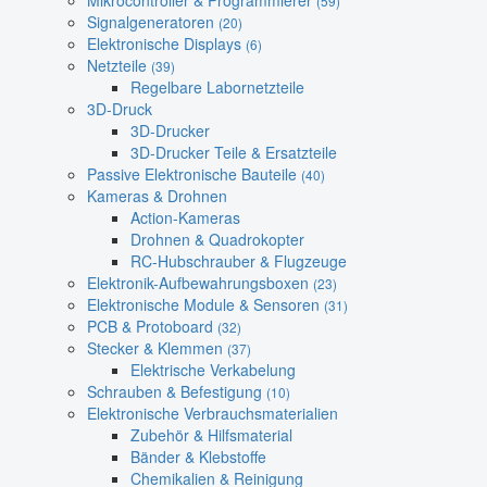
Mikrocontroller & Programmierer
(59)
Signalgeneratoren
(20)
Elektronische Displays
(6)
Netzteile
(39)
Regelbare Labornetzteile
3D-Druck
3D-Drucker
3D-Drucker Teile & Ersatzteile
Passive Elektronische Bauteile
(40)
Kameras & Drohnen
Action-Kameras
Drohnen & Quadrokopter
RC-Hubschrauber & Flugzeuge
Elektronik-Aufbewahrungsboxen
(23)
Elektronische Module & Sensoren
(31)
PCB & Protoboard
(32)
Stecker & Klemmen
(37)
Elektrische Verkabelung
Schrauben & Befestigung
(10)
Elektronische Verbrauchsmaterialien
Zubehör & Hilfsmaterial
Bänder & Klebstoffe
Chemikalien & Reinigung