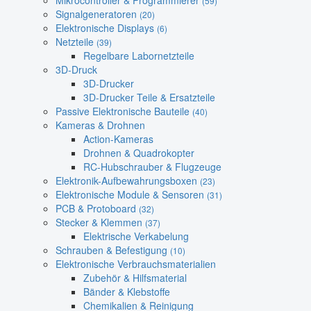
Mikrocontroller & Programmierer
(59)
Signalgeneratoren
(20)
Elektronische Displays
(6)
Netzteile
(39)
Regelbare Labornetzteile
3D-Druck
3D-Drucker
3D-Drucker Teile & Ersatzteile
Passive Elektronische Bauteile
(40)
Kameras & Drohnen
Action-Kameras
Drohnen & Quadrokopter
RC-Hubschrauber & Flugzeuge
Elektronik-Aufbewahrungsboxen
(23)
Elektronische Module & Sensoren
(31)
PCB & Protoboard
(32)
Stecker & Klemmen
(37)
Elektrische Verkabelung
Schrauben & Befestigung
(10)
Elektronische Verbrauchsmaterialien
Zubehör & Hilfsmaterial
Bänder & Klebstoffe
Chemikalien & Reinigung