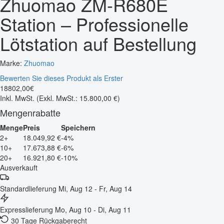
Zhuomao ZM-R680E
Station – Professionelle
Lötstation auf Bestellung
Marke:
Zhuomao
Bewerten Sie dieses Produkt als Erster
18802
,
00
€
Inkl. MwSt.
(Exkl. MwSt.: 15.800,00 €)
Mengenrabatte
Menge
Preis
Speichern
2+
18.049,92 €
-4%
10+
17.673,88 €
-6%
20+
16.921,80 €
-10%
Ausverkauft
Standardlieferung
Mi, Aug 12 - Fr, Aug 14
Expresslieferung
Mo, Aug 10 - Di, Aug 11
30 Tage Rückgaberecht