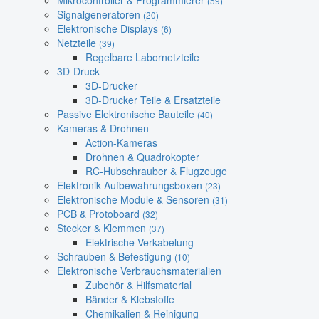
Mikrocontroller & Programmierer
(59)
Signalgeneratoren
(20)
Elektronische Displays
(6)
Netzteile
(39)
Regelbare Labornetzteile
3D-Druck
3D-Drucker
3D-Drucker Teile & Ersatzteile
Passive Elektronische Bauteile
(40)
Kameras & Drohnen
Action-Kameras
Drohnen & Quadrokopter
RC-Hubschrauber & Flugzeuge
Elektronik-Aufbewahrungsboxen
(23)
Elektronische Module & Sensoren
(31)
PCB & Protoboard
(32)
Stecker & Klemmen
(37)
Elektrische Verkabelung
Schrauben & Befestigung
(10)
Elektronische Verbrauchsmaterialien
Zubehör & Hilfsmaterial
Bänder & Klebstoffe
Chemikalien & Reinigung