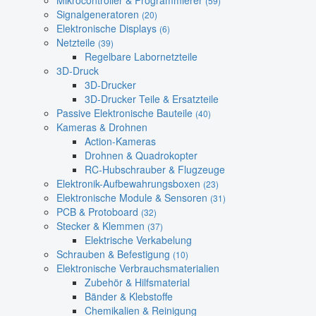
Mikrocontroller & Programmierer
(59)
Signalgeneratoren
(20)
Elektronische Displays
(6)
Netzteile
(39)
Regelbare Labornetzteile
3D-Druck
3D-Drucker
3D-Drucker Teile & Ersatzteile
Passive Elektronische Bauteile
(40)
Kameras & Drohnen
Action-Kameras
Drohnen & Quadrokopter
RC-Hubschrauber & Flugzeuge
Elektronik-Aufbewahrungsboxen
(23)
Elektronische Module & Sensoren
(31)
PCB & Protoboard
(32)
Stecker & Klemmen
(37)
Elektrische Verkabelung
Schrauben & Befestigung
(10)
Elektronische Verbrauchsmaterialien
Zubehör & Hilfsmaterial
Bänder & Klebstoffe
Chemikalien & Reinigung