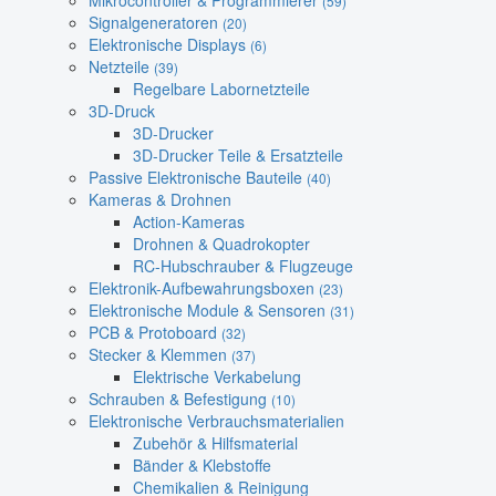
Mikrocontroller & Programmierer
(59)
Signalgeneratoren
(20)
Elektronische Displays
(6)
Netzteile
(39)
Regelbare Labornetzteile
3D-Druck
3D-Drucker
3D-Drucker Teile & Ersatzteile
Passive Elektronische Bauteile
(40)
Kameras & Drohnen
Action-Kameras
Drohnen & Quadrokopter
RC-Hubschrauber & Flugzeuge
Elektronik-Aufbewahrungsboxen
(23)
Elektronische Module & Sensoren
(31)
PCB & Protoboard
(32)
Stecker & Klemmen
(37)
Elektrische Verkabelung
Schrauben & Befestigung
(10)
Elektronische Verbrauchsmaterialien
Zubehör & Hilfsmaterial
Bänder & Klebstoffe
Chemikalien & Reinigung