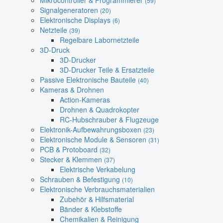
Mikrocontroller & Programmierer
(59)
Signalgeneratoren
(20)
Elektronische Displays
(6)
Netzteile
(39)
Regelbare Labornetzteile
3D-Druck
3D-Drucker
3D-Drucker Teile & Ersatzteile
Passive Elektronische Bauteile
(40)
Kameras & Drohnen
Action-Kameras
Drohnen & Quadrokopter
RC-Hubschrauber & Flugzeuge
Elektronik-Aufbewahrungsboxen
(23)
Elektronische Module & Sensoren
(31)
PCB & Protoboard
(32)
Stecker & Klemmen
(37)
Elektrische Verkabelung
Schrauben & Befestigung
(10)
Elektronische Verbrauchsmaterialien
Zubehör & Hilfsmaterial
Bänder & Klebstoffe
Chemikalien & Reinigung