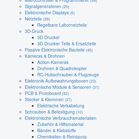
Mikrocontroller & Programmierer
(59)
Signalgeneratoren
(20)
Elektronische Displays
(6)
Netzteile
(39)
Regelbare Labornetzteile
3D-Druck
3D-Drucker
3D-Drucker Teile & Ersatzteile
Passive Elektronische Bauteile
(40)
Kameras & Drohnen
Action-Kameras
Drohnen & Quadrokopter
RC-Hubschrauber & Flugzeuge
Elektronik-Aufbewahrungsboxen
(23)
Elektronische Module & Sensoren
(31)
PCB & Protoboard
(32)
Stecker & Klemmen
(37)
Elektrische Verkabelung
Schrauben & Befestigung
(10)
Elektronische Verbrauchsmaterialien
Zubehör & Hilfsmaterial
Bänder & Klebstoffe
Chemikalien & Reinigung