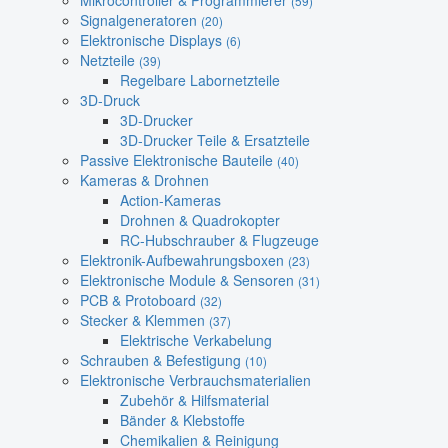
Mikrocontroller & Programmierer
(59)
Signalgeneratoren
(20)
Elektronische Displays
(6)
Netzteile
(39)
Regelbare Labornetzteile
3D-Druck
3D-Drucker
3D-Drucker Teile & Ersatzteile
Passive Elektronische Bauteile
(40)
Kameras & Drohnen
Action-Kameras
Drohnen & Quadrokopter
RC-Hubschrauber & Flugzeuge
Elektronik-Aufbewahrungsboxen
(23)
Elektronische Module & Sensoren
(31)
PCB & Protoboard
(32)
Stecker & Klemmen
(37)
Elektrische Verkabelung
Schrauben & Befestigung
(10)
Elektronische Verbrauchsmaterialien
Zubehör & Hilfsmaterial
Bänder & Klebstoffe
Chemikalien & Reinigung