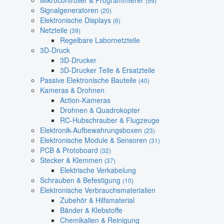
Mikrocontroller & Programmierer
(59)
Signalgeneratoren
(20)
Elektronische Displays
(6)
Netzteile
(39)
Regelbare Labornetzteile
3D-Druck
3D-Drucker
3D-Drucker Teile & Ersatzteile
Passive Elektronische Bauteile
(40)
Kameras & Drohnen
Action-Kameras
Drohnen & Quadrokopter
RC-Hubschrauber & Flugzeuge
Elektronik-Aufbewahrungsboxen
(23)
Elektronische Module & Sensoren
(31)
PCB & Protoboard
(32)
Stecker & Klemmen
(37)
Elektrische Verkabelung
Schrauben & Befestigung
(10)
Elektronische Verbrauchsmaterialien
Zubehör & Hilfsmaterial
Bänder & Klebstoffe
Chemikalien & Reinigung