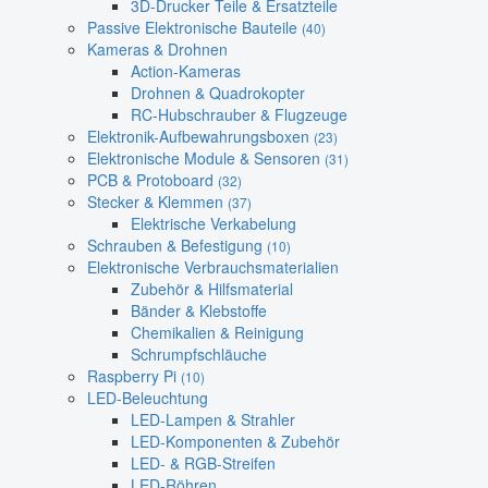
3D-Drucker Teile & Ersatzteile
Passive Elektronische Bauteile
(40)
Kameras & Drohnen
Action-Kameras
Drohnen & Quadrokopter
RC-Hubschrauber & Flugzeuge
Elektronik-Aufbewahrungsboxen
(23)
Elektronische Module & Sensoren
(31)
PCB & Protoboard
(32)
Stecker & Klemmen
(37)
Elektrische Verkabelung
Schrauben & Befestigung
(10)
Elektronische Verbrauchsmaterialien
Zubehör & Hilfsmaterial
Bänder & Klebstoffe
Chemikalien & Reinigung
Schrumpfschläuche
Raspberry Pi
(10)
LED-Beleuchtung
LED-Lampen & Strahler
LED-Komponenten & Zubehör
LED- & RGB-Streifen
LED-Röhren