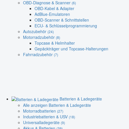
OBD-Diagnose & Scanner
(6)
OBD-Kabel & Adapter
AdBlue-Emulatoren
OBD-Scanner & Schnittstellen
ECU- & Schlüsselprogrammierung
Autozubehör
(24)
Motorradzubehör
(8)
Topcase & Helmhalter
Gepäckträger und Topcase-Halterungen
Fahrradzubehör
(7)
Batterien & Ladegeräte
Alle anzeigen Batterien & Ladegeräte
Motorradbatterien
(27)
Industriebatterien & USV
(18)
Universalladegeräte
(9)
Akkus & Batterien
(39)