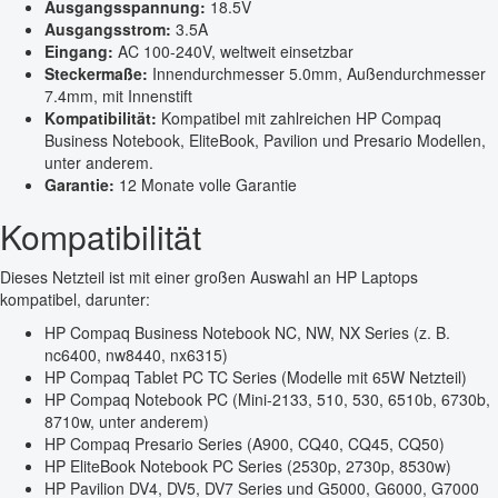
Ausgangsspannung:
18.5V
Ausgangsstrom:
3.5A
Eingang:
AC 100-240V, weltweit einsetzbar
Steckermaße:
Innendurchmesser 5.0mm, Außendurchmesser
7.4mm, mit Innenstift
Kompatibilität:
Kompatibel mit zahlreichen HP Compaq
Business Notebook, EliteBook, Pavilion und Presario Modellen,
unter anderem.
Garantie:
12 Monate volle Garantie
Kompatibilität
Dieses Netzteil ist mit einer großen Auswahl an HP Laptops
kompatibel, darunter:
HP Compaq Business Notebook NC, NW, NX Series (z. B.
nc6400, nw8440, nx6315)
HP Compaq Tablet PC TC Series (Modelle mit 65W Netzteil)
HP Compaq Notebook PC (Mini-2133, 510, 530, 6510b, 6730b,
8710w, unter anderem)
HP Compaq Presario Series (A900, CQ40, CQ45, CQ50)
HP EliteBook Notebook PC Series (2530p, 2730p, 8530w)
HP Pavilion DV4, DV5, DV7 Series und G5000, G6000, G7000