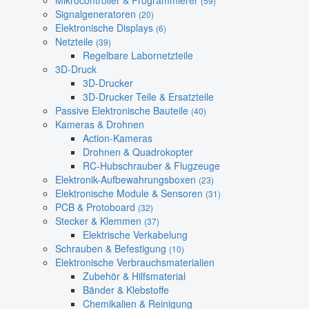
Mikrocontroller & Programmierer
(59)
Signalgeneratoren
(20)
Elektronische Displays
(6)
Netzteile
(39)
Regelbare Labornetzteile
3D-Druck
3D-Drucker
3D-Drucker Teile & Ersatzteile
Passive Elektronische Bauteile
(40)
Kameras & Drohnen
Action-Kameras
Drohnen & Quadrokopter
RC-Hubschrauber & Flugzeuge
Elektronik-Aufbewahrungsboxen
(23)
Elektronische Module & Sensoren
(31)
PCB & Protoboard
(32)
Stecker & Klemmen
(37)
Elektrische Verkabelung
Schrauben & Befestigung
(10)
Elektronische Verbrauchsmaterialien
Zubehör & Hilfsmaterial
Bänder & Klebstoffe
Chemikalien & Reinigung