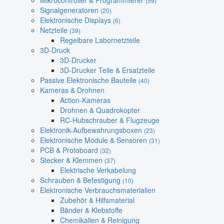
Mikrocontroller & Programmierer
(59)
Signalgeneratoren
(20)
Elektronische Displays
(6)
Netzteile
(39)
Regelbare Labornetzteile
3D-Druck
3D-Drucker
3D-Drucker Teile & Ersatzteile
Passive Elektronische Bauteile
(40)
Kameras & Drohnen
Action-Kameras
Drohnen & Quadrokopter
RC-Hubschrauber & Flugzeuge
Elektronik-Aufbewahrungsboxen
(23)
Elektronische Module & Sensoren
(31)
PCB & Protoboard
(32)
Stecker & Klemmen
(37)
Elektrische Verkabelung
Schrauben & Befestigung
(10)
Elektronische Verbrauchsmaterialien
Zubehör & Hilfsmaterial
Bänder & Klebstoffe
Chemikalien & Reinigung