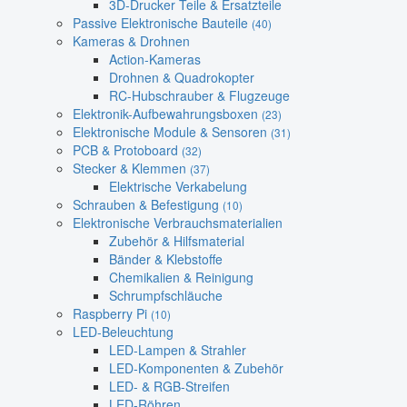
3D-Drucker Teile & Ersatzteile
Passive Elektronische Bauteile
(40)
Kameras & Drohnen
Action-Kameras
Drohnen & Quadrokopter
RC-Hubschrauber & Flugzeuge
Elektronik-Aufbewahrungsboxen
(23)
Elektronische Module & Sensoren
(31)
PCB & Protoboard
(32)
Stecker & Klemmen
(37)
Elektrische Verkabelung
Schrauben & Befestigung
(10)
Elektronische Verbrauchsmaterialien
Zubehör & Hilfsmaterial
Bänder & Klebstoffe
Chemikalien & Reinigung
Schrumpfschläuche
Raspberry Pi
(10)
LED-Beleuchtung
LED-Lampen & Strahler
LED-Komponenten & Zubehör
LED- & RGB-Streifen
LED-Röhren