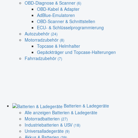
OBD-Diagnose & Scanner
(6)
OBD-Kabel & Adapter
AdBlue-Emulatoren
OBD-Scanner & Schnittstellen
ECU- & Schlüsselprogrammierung
Autozubehör
(24)
Motorradzubehör
(8)
Topcase & Helmhalter
Gepäckträger und Topcase-Halterungen
Fahrradzubehör
(7)
Batterien & Ladegeräte
Alle anzeigen Batterien & Ladegeräte
Motorradbatterien
(27)
Industriebatterien & USV
(18)
Universalladegeräte
(9)
Akkus & Batterien
(39)