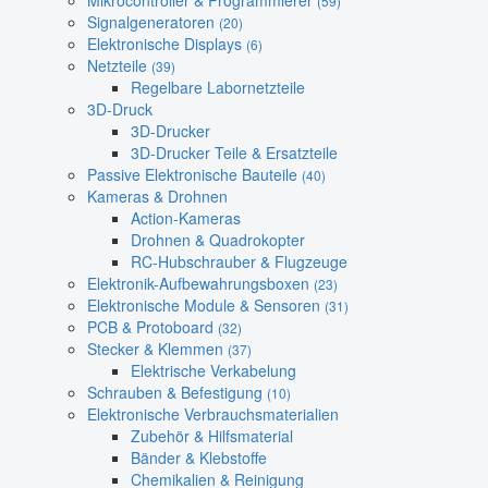
Mikrocontroller & Programmierer
(59)
Signalgeneratoren
(20)
Elektronische Displays
(6)
Netzteile
(39)
Regelbare Labornetzteile
3D-Druck
3D-Drucker
3D-Drucker Teile & Ersatzteile
Passive Elektronische Bauteile
(40)
Kameras & Drohnen
Action-Kameras
Drohnen & Quadrokopter
RC-Hubschrauber & Flugzeuge
Elektronik-Aufbewahrungsboxen
(23)
Elektronische Module & Sensoren
(31)
PCB & Protoboard
(32)
Stecker & Klemmen
(37)
Elektrische Verkabelung
Schrauben & Befestigung
(10)
Elektronische Verbrauchsmaterialien
Zubehör & Hilfsmaterial
Bänder & Klebstoffe
Chemikalien & Reinigung