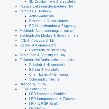
3D-Drucker Teile & Ersatzteile
Passive Elektronische Bauteile
(40)
Kameras & Drohnen
Action-Kameras
Drohnen & Quadrokopter
RC-Hubschrauber & Flugzeuge
Elektronik-Aufbewahrungsboxen
(23)
Elektronische Module & Sensoren
(31)
PCB & Protoboard
(32)
Stecker & Klemmen
(37)
Elektrische Verkabelung
Schrauben & Befestigung
(10)
Elektronische Verbrauchsmaterialien
Zubehör & Hilfsmaterial
Bänder & Klebstoffe
Chemikalien & Reinigung
Schrumpfschläuche
Raspberry Pi
(10)
LED-Beleuchtung
LED-Lampen & Strahler
LED-Komponenten & Zubehör
LED- & RGB-Streifen
LED-Röhren