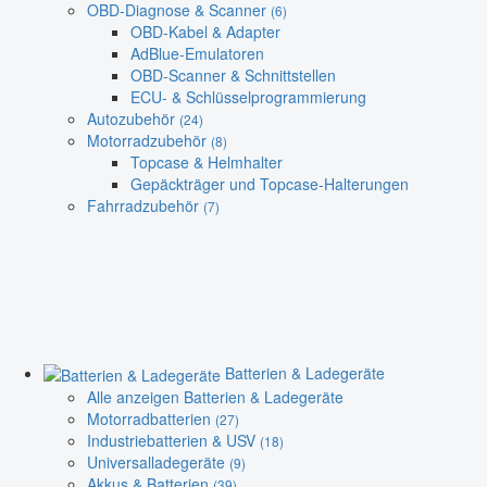
OBD-Diagnose & Scanner
(6)
OBD-Kabel & Adapter
AdBlue-Emulatoren
OBD-Scanner & Schnittstellen
ECU- & Schlüsselprogrammierung
Autozubehör
(24)
Motorradzubehör
(8)
Topcase & Helmhalter
Gepäckträger und Topcase-Halterungen
Fahrradzubehör
(7)
Batterien & Ladegeräte
Alle anzeigen Batterien & Ladegeräte
Motorradbatterien
(27)
Industriebatterien & USV
(18)
Universalladegeräte
(9)
Akkus & Batterien
(39)