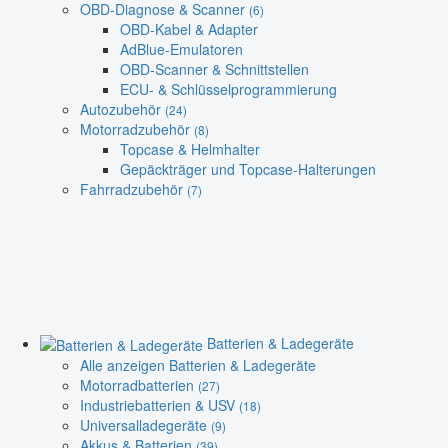
OBD-Diagnose & Scanner
(6)
OBD-Kabel & Adapter
AdBlue-Emulatoren
OBD-Scanner & Schnittstellen
ECU- & Schlüsselprogrammierung
Autozubehör
(24)
Motorradzubehör
(8)
Topcase & Helmhalter
Gepäckträger und Topcase-Halterungen
Fahrradzubehör
(7)
Batterien & Ladegeräte
Alle anzeigen Batterien & Ladegeräte
Motorradbatterien
(27)
Industriebatterien & USV
(18)
Universalladegeräte
(9)
Akkus & Batterien
(39)