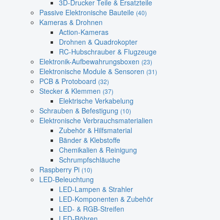
3D-Drucker Teile & Ersatzteile
Passive Elektronische Bauteile
(40)
Kameras & Drohnen
Action-Kameras
Drohnen & Quadrokopter
RC-Hubschrauber & Flugzeuge
Elektronik-Aufbewahrungsboxen
(23)
Elektronische Module & Sensoren
(31)
PCB & Protoboard
(32)
Stecker & Klemmen
(37)
Elektrische Verkabelung
Schrauben & Befestigung
(10)
Elektronische Verbrauchsmaterialien
Zubehör & Hilfsmaterial
Bänder & Klebstoffe
Chemikalien & Reinigung
Schrumpfschläuche
Raspberry Pi
(10)
LED-Beleuchtung
LED-Lampen & Strahler
LED-Komponenten & Zubehör
LED- & RGB-Streifen
LED-Röhren