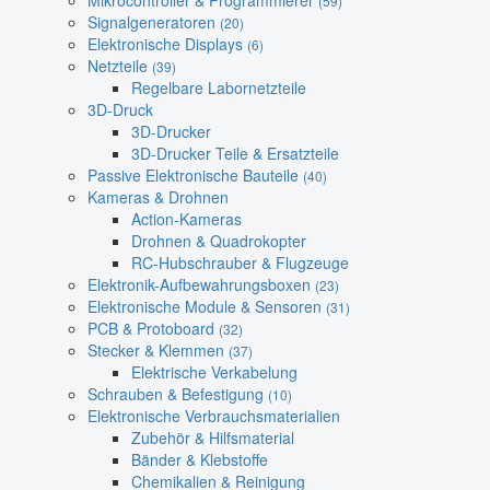
Mikrocontroller & Programmierer
(59)
Signalgeneratoren
(20)
Elektronische Displays
(6)
Netzteile
(39)
Regelbare Labornetzteile
3D-Druck
3D-Drucker
3D-Drucker Teile & Ersatzteile
Passive Elektronische Bauteile
(40)
Kameras & Drohnen
Action-Kameras
Drohnen & Quadrokopter
RC-Hubschrauber & Flugzeuge
Elektronik-Aufbewahrungsboxen
(23)
Elektronische Module & Sensoren
(31)
PCB & Protoboard
(32)
Stecker & Klemmen
(37)
Elektrische Verkabelung
Schrauben & Befestigung
(10)
Elektronische Verbrauchsmaterialien
Zubehör & Hilfsmaterial
Bänder & Klebstoffe
Chemikalien & Reinigung