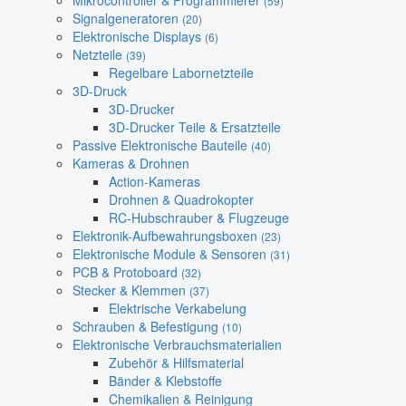
Mikrocontroller & Programmierer
(59)
Signalgeneratoren
(20)
Elektronische Displays
(6)
Netzteile
(39)
Regelbare Labornetzteile
3D-Druck
3D-Drucker
3D-Drucker Teile & Ersatzteile
Passive Elektronische Bauteile
(40)
Kameras & Drohnen
Action-Kameras
Drohnen & Quadrokopter
RC-Hubschrauber & Flugzeuge
Elektronik-Aufbewahrungsboxen
(23)
Elektronische Module & Sensoren
(31)
PCB & Protoboard
(32)
Stecker & Klemmen
(37)
Elektrische Verkabelung
Schrauben & Befestigung
(10)
Elektronische Verbrauchsmaterialien
Zubehör & Hilfsmaterial
Bänder & Klebstoffe
Chemikalien & Reinigung