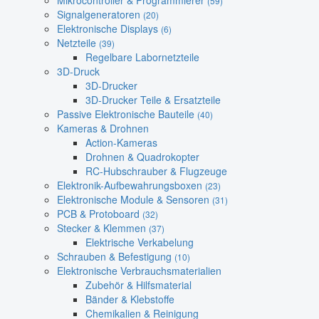
Mikrocontroller & Programmierer
(59)
Signalgeneratoren
(20)
Elektronische Displays
(6)
Netzteile
(39)
Regelbare Labornetzteile
3D-Druck
3D-Drucker
3D-Drucker Teile & Ersatzteile
Passive Elektronische Bauteile
(40)
Kameras & Drohnen
Action-Kameras
Drohnen & Quadrokopter
RC-Hubschrauber & Flugzeuge
Elektronik-Aufbewahrungsboxen
(23)
Elektronische Module & Sensoren
(31)
PCB & Protoboard
(32)
Stecker & Klemmen
(37)
Elektrische Verkabelung
Schrauben & Befestigung
(10)
Elektronische Verbrauchsmaterialien
Zubehör & Hilfsmaterial
Bänder & Klebstoffe
Chemikalien & Reinigung