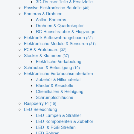
3D-Drucker Teile & Ersatzteile
Passive Elektronische Bauteile
(40)
Kameras & Drohnen
Action-Kameras
Drohnen & Quadrokopter
RC-Hubschrauber & Flugzeuge
Elektronik-Aufbewahrungsboxen
(23)
Elektronische Module & Sensoren
(31)
PCB & Protoboard
(32)
Stecker & Klemmen
(37)
Elektrische Verkabelung
Schrauben & Befestigung
(10)
Elektronische Verbrauchsmaterialien
Zubehör & Hilfsmaterial
Bänder & Klebstoffe
Chemikalien & Reinigung
Schrumpfschläuche
Raspberry Pi
(10)
LED-Beleuchtung
LED-Lampen & Strahler
LED-Komponenten & Zubehör
LED- & RGB-Streifen
LED-Röhren