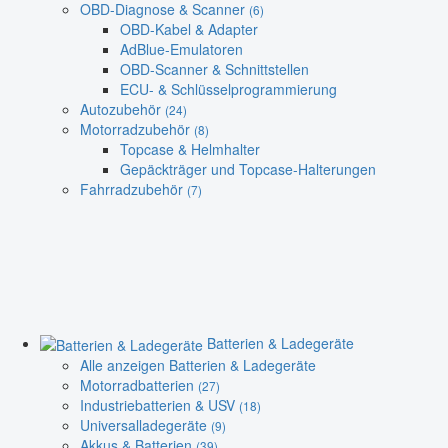
OBD-Diagnose & Scanner
(6)
OBD-Kabel & Adapter
AdBlue-Emulatoren
OBD-Scanner & Schnittstellen
ECU- & Schlüsselprogrammierung
Autozubehör
(24)
Motorradzubehör
(8)
Topcase & Helmhalter
Gepäckträger und Topcase-Halterungen
Fahrradzubehör
(7)
Batterien & Ladegeräte
Alle anzeigen Batterien & Ladegeräte
Motorradbatterien
(27)
Industriebatterien & USV
(18)
Universalladegeräte
(9)
Akkus & Batterien
(39)