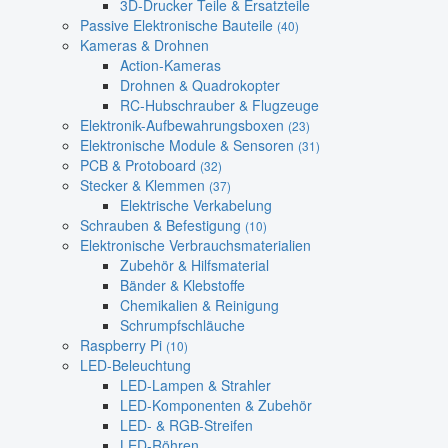
3D-Drucker Teile & Ersatzteile
Passive Elektronische Bauteile
(40)
Kameras & Drohnen
Action-Kameras
Drohnen & Quadrokopter
RC-Hubschrauber & Flugzeuge
Elektronik-Aufbewahrungsboxen
(23)
Elektronische Module & Sensoren
(31)
PCB & Protoboard
(32)
Stecker & Klemmen
(37)
Elektrische Verkabelung
Schrauben & Befestigung
(10)
Elektronische Verbrauchsmaterialien
Zubehör & Hilfsmaterial
Bänder & Klebstoffe
Chemikalien & Reinigung
Schrumpfschläuche
Raspberry Pi
(10)
LED-Beleuchtung
LED-Lampen & Strahler
LED-Komponenten & Zubehör
LED- & RGB-Streifen
LED-Röhren