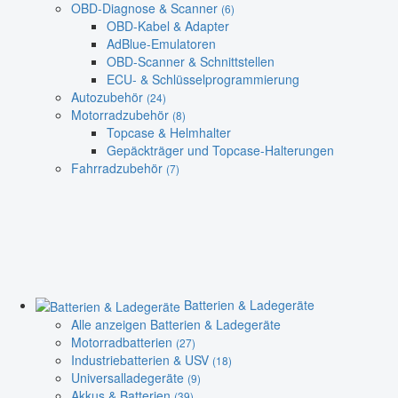
OBD-Diagnose & Scanner
(6)
OBD-Kabel & Adapter
AdBlue-Emulatoren
OBD-Scanner & Schnittstellen
ECU- & Schlüsselprogrammierung
Autozubehör
(24)
Motorradzubehör
(8)
Topcase & Helmhalter
Gepäckträger und Topcase-Halterungen
Fahrradzubehör
(7)
Batterien & Ladegeräte
Alle anzeigen Batterien & Ladegeräte
Motorradbatterien
(27)
Industriebatterien & USV
(18)
Universalladegeräte
(9)
Akkus & Batterien
(39)