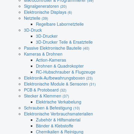
Mikrocontroller & Programmierer
(59)
Signalgeneratoren
(20)
Elektronische Displays
(6)
Netzteile
(39)
Regelbare Labornetzteile
3D-Druck
3D-Drucker
3D-Drucker Teile & Ersatzteile
Passive Elektronische Bauteile
(40)
Kameras & Drohnen
Action-Kameras
Drohnen & Quadrokopter
RC-Hubschrauber & Flugzeuge
Elektronik-Aufbewahrungsboxen
(23)
Elektronische Module & Sensoren
(31)
PCB & Protoboard
(32)
Stecker & Klemmen
(37)
Elektrische Verkabelung
Schrauben & Befestigung
(10)
Elektronische Verbrauchsmaterialien
Zubehör & Hilfsmaterial
Bänder & Klebstoffe
Chemikalien & Reinigung