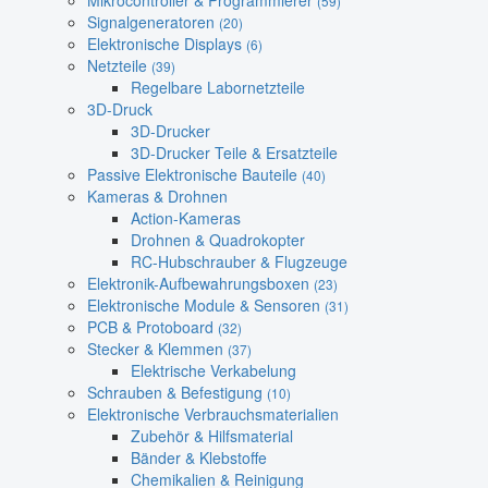
Mikrocontroller & Programmierer
(59)
Signalgeneratoren
(20)
Elektronische Displays
(6)
Netzteile
(39)
Regelbare Labornetzteile
3D-Druck
3D-Drucker
3D-Drucker Teile & Ersatzteile
Passive Elektronische Bauteile
(40)
Kameras & Drohnen
Action-Kameras
Drohnen & Quadrokopter
RC-Hubschrauber & Flugzeuge
Elektronik-Aufbewahrungsboxen
(23)
Elektronische Module & Sensoren
(31)
PCB & Protoboard
(32)
Stecker & Klemmen
(37)
Elektrische Verkabelung
Schrauben & Befestigung
(10)
Elektronische Verbrauchsmaterialien
Zubehör & Hilfsmaterial
Bänder & Klebstoffe
Chemikalien & Reinigung