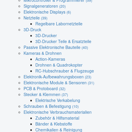
Mikrocontroller & Programmierer
(59)
Signalgeneratoren
(20)
Elektronische Displays
(6)
Netzteile
(39)
Regelbare Labornetzteile
3D-Druck
3D-Drucker
3D-Drucker Teile & Ersatzteile
Passive Elektronische Bauteile
(40)
Kameras & Drohnen
Action-Kameras
Drohnen & Quadrokopter
RC-Hubschrauber & Flugzeuge
Elektronik-Aufbewahrungsboxen
(23)
Elektronische Module & Sensoren
(31)
PCB & Protoboard
(32)
Stecker & Klemmen
(37)
Elektrische Verkabelung
Schrauben & Befestigung
(10)
Elektronische Verbrauchsmaterialien
Zubehör & Hilfsmaterial
Bänder & Klebstoffe
Chemikalien & Reinigung