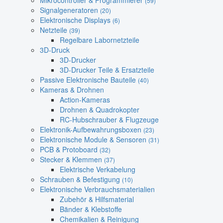
Mikrocontroller & Programmierer
(59)
Signalgeneratoren
(20)
Elektronische Displays
(6)
Netzteile
(39)
Regelbare Labornetzteile
3D-Druck
3D-Drucker
3D-Drucker Teile & Ersatzteile
Passive Elektronische Bauteile
(40)
Kameras & Drohnen
Action-Kameras
Drohnen & Quadrokopter
RC-Hubschrauber & Flugzeuge
Elektronik-Aufbewahrungsboxen
(23)
Elektronische Module & Sensoren
(31)
PCB & Protoboard
(32)
Stecker & Klemmen
(37)
Elektrische Verkabelung
Schrauben & Befestigung
(10)
Elektronische Verbrauchsmaterialien
Zubehör & Hilfsmaterial
Bänder & Klebstoffe
Chemikalien & Reinigung