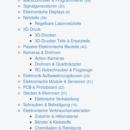
Mikrocontroller & Programmierer
(59)
Signalgeneratoren
(20)
Elektronische Displays
(6)
Netzteile
(39)
Regelbare Labornetzteile
3D-Druck
3D-Drucker
3D-Drucker Teile & Ersatzteile
Passive Elektronische Bauteile
(40)
Kameras & Drohnen
Action-Kameras
Drohnen & Quadrokopter
RC-Hubschrauber & Flugzeuge
Elektronik-Aufbewahrungsboxen
(23)
Elektronische Module & Sensoren
(31)
PCB & Protoboard
(32)
Stecker & Klemmen
(37)
Elektrische Verkabelung
Schrauben & Befestigung
(10)
Elektronische Verbrauchsmaterialien
Zubehör & Hilfsmaterial
Bänder & Klebstoffe
Chemikalien & Reinigung