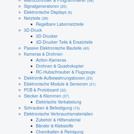
Mikrocontroller & Programmierer
(59)
Signalgeneratoren
(20)
Elektronische Displays
(6)
Netzteile
(39)
Regelbare Labornetzteile
3D-Druck
3D-Drucker
3D-Drucker Teile & Ersatzteile
Passive Elektronische Bauteile
(40)
Kameras & Drohnen
Action-Kameras
Drohnen & Quadrokopter
RC-Hubschrauber & Flugzeuge
Elektronik-Aufbewahrungsboxen
(23)
Elektronische Module & Sensoren
(31)
PCB & Protoboard
(32)
Stecker & Klemmen
(37)
Elektrische Verkabelung
Schrauben & Befestigung
(10)
Elektronische Verbrauchsmaterialien
Zubehör & Hilfsmaterial
Bänder & Klebstoffe
Chemikalien & Reinigung