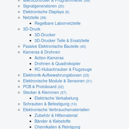
Mikrocontroller & Programmierer
(59)
Signalgeneratoren
(20)
Elektronische Displays
(6)
Netzteile
(39)
Regelbare Labornetzteile
3D-Druck
3D-Drucker
3D-Drucker Teile & Ersatzteile
Passive Elektronische Bauteile
(40)
Kameras & Drohnen
Action-Kameras
Drohnen & Quadrokopter
RC-Hubschrauber & Flugzeuge
Elektronik-Aufbewahrungsboxen
(23)
Elektronische Module & Sensoren
(31)
PCB & Protoboard
(32)
Stecker & Klemmen
(37)
Elektrische Verkabelung
Schrauben & Befestigung
(10)
Elektronische Verbrauchsmaterialien
Zubehör & Hilfsmaterial
Bänder & Klebstoffe
Chemikalien & Reinigung