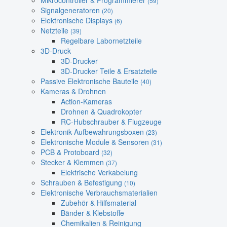
Mikrocontroller & Programmierer
(59)
Signalgeneratoren
(20)
Elektronische Displays
(6)
Netzteile
(39)
Regelbare Labornetzteile
3D-Druck
3D-Drucker
3D-Drucker Teile & Ersatzteile
Passive Elektronische Bauteile
(40)
Kameras & Drohnen
Action-Kameras
Drohnen & Quadrokopter
RC-Hubschrauber & Flugzeuge
Elektronik-Aufbewahrungsboxen
(23)
Elektronische Module & Sensoren
(31)
PCB & Protoboard
(32)
Stecker & Klemmen
(37)
Elektrische Verkabelung
Schrauben & Befestigung
(10)
Elektronische Verbrauchsmaterialien
Zubehör & Hilfsmaterial
Bänder & Klebstoffe
Chemikalien & Reinigung