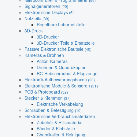
Mikrocontroller & Programmierer
(59)
Signalgeneratoren
(20)
Elektronische Displays
(6)
Netzteile
(39)
Regelbare Labornetzteile
3D-Druck
3D-Drucker
3D-Drucker Teile & Ersatzteile
Passive Elektronische Bauteile
(40)
Kameras & Drohnen
Action-Kameras
Drohnen & Quadrokopter
RC-Hubschrauber & Flugzeuge
Elektronik-Aufbewahrungsboxen
(23)
Elektronische Module & Sensoren
(31)
PCB & Protoboard
(32)
Stecker & Klemmen
(37)
Elektrische Verkabelung
Schrauben & Befestigung
(10)
Elektronische Verbrauchsmaterialien
Zubehör & Hilfsmaterial
Bänder & Klebstoffe
Chemikalien & Reinigung