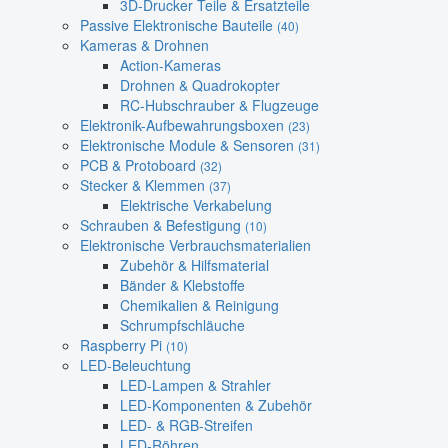
3D-Drucker Teile & Ersatzteile
Passive Elektronische Bauteile
(40)
Kameras & Drohnen
Action-Kameras
Drohnen & Quadrokopter
RC-Hubschrauber & Flugzeuge
Elektronik-Aufbewahrungsboxen
(23)
Elektronische Module & Sensoren
(31)
PCB & Protoboard
(32)
Stecker & Klemmen
(37)
Elektrische Verkabelung
Schrauben & Befestigung
(10)
Elektronische Verbrauchsmaterialien
Zubehör & Hilfsmaterial
Bänder & Klebstoffe
Chemikalien & Reinigung
Schrumpfschläuche
Raspberry Pi
(10)
LED-Beleuchtung
LED-Lampen & Strahler
LED-Komponenten & Zubehör
LED- & RGB-Streifen
LED-Röhren