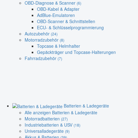
OBD-Diagnose & Scanner
(6)
OBD-Kabel & Adapter
AdBlue-Emulatoren
OBD-Scanner & Schnittstellen
ECU- & Schlüsselprogrammierung
Autozubehör
(24)
Motorradzubehör
(8)
Topcase & Helmhalter
Gepäckträger und Topcase-Halterungen
Fahrradzubehör
(7)
Batterien & Ladegeräte
Alle anzeigen Batterien & Ladegeräte
Motorradbatterien
(27)
Industriebatterien & USV
(18)
Universalladegeräte
(9)
Akkus & Batterien
(39)