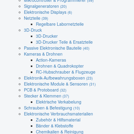
Mikrocontroller & Programmierer
(59)
Signalgeneratoren
(20)
Elektronische Displays
(6)
Netzteile
(39)
Regelbare Labornetzteile
3D-Druck
3D-Drucker
3D-Drucker Teile & Ersatzteile
Passive Elektronische Bauteile
(40)
Kameras & Drohnen
Action-Kameras
Drohnen & Quadrokopter
RC-Hubschrauber & Flugzeuge
Elektronik-Aufbewahrungsboxen
(23)
Elektronische Module & Sensoren
(31)
PCB & Protoboard
(32)
Stecker & Klemmen
(37)
Elektrische Verkabelung
Schrauben & Befestigung
(10)
Elektronische Verbrauchsmaterialien
Zubehör & Hilfsmaterial
Bänder & Klebstoffe
Chemikalien & Reinigung