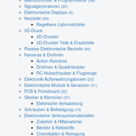
Mikrocontroller & Programmierer
(59)
Signalgeneratoren
(20)
Elektronische Displays
(6)
Netzteile
(39)
Regelbare Labornetzteile
3D-Druck
3D-Drucker
3D-Drucker Teile & Ersatzteile
Passive Elektronische Bauteile
(40)
Kameras & Drohnen
Action-Kameras
Drohnen & Quadrokopter
RC-Hubschrauber & Flugzeuge
Elektronik-Aufbewahrungsboxen
(23)
Elektronische Module & Sensoren
(31)
PCB & Protoboard
(32)
Stecker & Klemmen
(37)
Elektrische Verkabelung
Schrauben & Befestigung
(10)
Elektronische Verbrauchsmaterialien
Zubehör & Hilfsmaterial
Bänder & Klebstoffe
Chemikalien & Reinigung