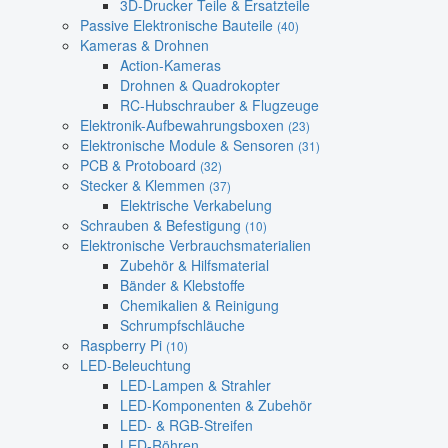
3D-Drucker Teile & Ersatzteile
Passive Elektronische Bauteile
(40)
Kameras & Drohnen
Action-Kameras
Drohnen & Quadrokopter
RC-Hubschrauber & Flugzeuge
Elektronik-Aufbewahrungsboxen
(23)
Elektronische Module & Sensoren
(31)
PCB & Protoboard
(32)
Stecker & Klemmen
(37)
Elektrische Verkabelung
Schrauben & Befestigung
(10)
Elektronische Verbrauchsmaterialien
Zubehör & Hilfsmaterial
Bänder & Klebstoffe
Chemikalien & Reinigung
Schrumpfschläuche
Raspberry Pi
(10)
LED-Beleuchtung
LED-Lampen & Strahler
LED-Komponenten & Zubehör
LED- & RGB-Streifen
LED-Röhren