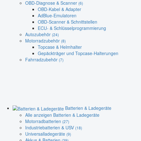
OBD-Diagnose & Scanner
(6)
OBD-Kabel & Adapter
AdBlue-Emulatoren
OBD-Scanner & Schnittstellen
ECU- & Schlüsselprogrammierung
Autozubehör
(24)
Motorradzubehör
(8)
Topcase & Helmhalter
Gepäckträger und Topcase-Halterungen
Fahrradzubehör
(7)
Batterien & Ladegeräte
Alle anzeigen Batterien & Ladegeräte
Motorradbatterien
(27)
Industriebatterien & USV
(18)
Universalladegeräte
(9)
Akkus & Batterien
(39)