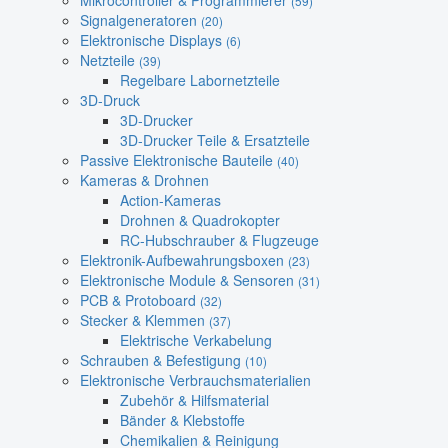
Mikrocontroller & Programmierer
(59)
Signalgeneratoren
(20)
Elektronische Displays
(6)
Netzteile
(39)
Regelbare Labornetzteile
3D-Druck
3D-Drucker
3D-Drucker Teile & Ersatzteile
Passive Elektronische Bauteile
(40)
Kameras & Drohnen
Action-Kameras
Drohnen & Quadrokopter
RC-Hubschrauber & Flugzeuge
Elektronik-Aufbewahrungsboxen
(23)
Elektronische Module & Sensoren
(31)
PCB & Protoboard
(32)
Stecker & Klemmen
(37)
Elektrische Verkabelung
Schrauben & Befestigung
(10)
Elektronische Verbrauchsmaterialien
Zubehör & Hilfsmaterial
Bänder & Klebstoffe
Chemikalien & Reinigung