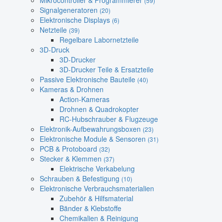
Mikrocontroller & Programmierer
(59)
Signalgeneratoren
(20)
Elektronische Displays
(6)
Netzteile
(39)
Regelbare Labornetzteile
3D-Druck
3D-Drucker
3D-Drucker Teile & Ersatzteile
Passive Elektronische Bauteile
(40)
Kameras & Drohnen
Action-Kameras
Drohnen & Quadrokopter
RC-Hubschrauber & Flugzeuge
Elektronik-Aufbewahrungsboxen
(23)
Elektronische Module & Sensoren
(31)
PCB & Protoboard
(32)
Stecker & Klemmen
(37)
Elektrische Verkabelung
Schrauben & Befestigung
(10)
Elektronische Verbrauchsmaterialien
Zubehör & Hilfsmaterial
Bänder & Klebstoffe
Chemikalien & Reinigung