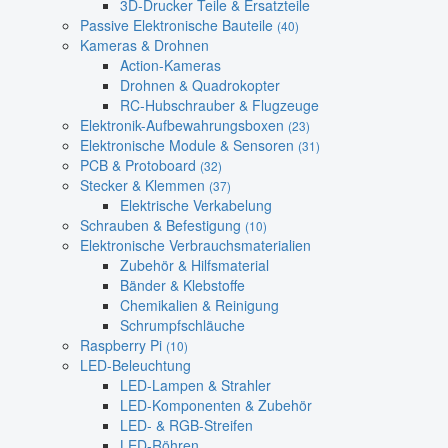
3D-Drucker Teile & Ersatzteile
Passive Elektronische Bauteile
(40)
Kameras & Drohnen
Action-Kameras
Drohnen & Quadrokopter
RC-Hubschrauber & Flugzeuge
Elektronik-Aufbewahrungsboxen
(23)
Elektronische Module & Sensoren
(31)
PCB & Protoboard
(32)
Stecker & Klemmen
(37)
Elektrische Verkabelung
Schrauben & Befestigung
(10)
Elektronische Verbrauchsmaterialien
Zubehör & Hilfsmaterial
Bänder & Klebstoffe
Chemikalien & Reinigung
Schrumpfschläuche
Raspberry Pi
(10)
LED-Beleuchtung
LED-Lampen & Strahler
LED-Komponenten & Zubehör
LED- & RGB-Streifen
LED-Röhren