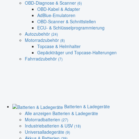
OBD-Diagnose & Scanner
(6)
OBD-Kabel & Adapter
AdBlue-Emulatoren
OBD-Scanner & Schnittstellen
ECU- & Schlüsselprogrammierung
Autozubehör
(24)
Motorradzubehör
(8)
Topcase & Helmhalter
Gepäckträger und Topcase-Halterungen
Fahrradzubehör
(7)
Batterien & Ladegeräte
Alle anzeigen Batterien & Ladegeräte
Motorradbatterien
(27)
Industriebatterien & USV
(18)
Universalladegeräte
(9)
Akkus & Batterien
(39)