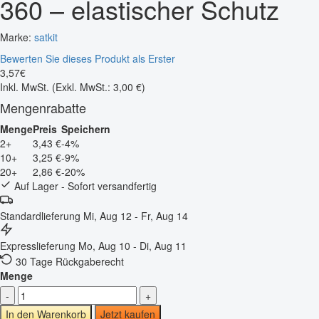
360 – elastischer Schutz
Marke:
satkit
Bewerten Sie dieses Produkt als Erster
3
,
57
€
Inkl. MwSt.
(Exkl. MwSt.: 3,00 €)
Mengenrabatte
Menge
Preis
Speichern
2+
3,43 €
-4%
10+
3,25 €
-9%
20+
2,86 €
-20%
Auf Lager - Sofort versandfertig
Standardlieferung
Mi, Aug 12 - Fr, Aug 14
Expresslieferung
Mo, Aug 10 - Di, Aug 11
30 Tage Rückgaberecht
Menge
-
+
In den Warenkorb
Jetzt kaufen