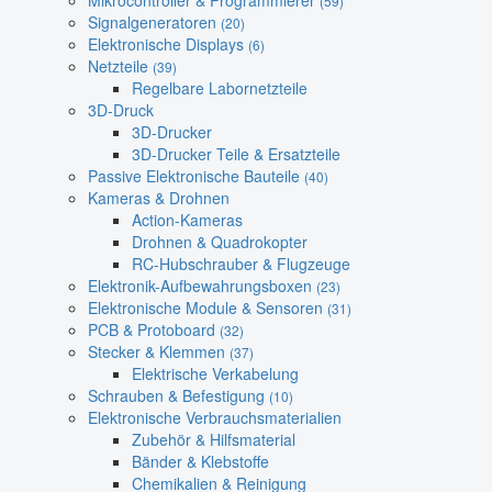
Mikrocontroller & Programmierer
(59)
Signalgeneratoren
(20)
Elektronische Displays
(6)
Netzteile
(39)
Regelbare Labornetzteile
3D-Druck
3D-Drucker
3D-Drucker Teile & Ersatzteile
Passive Elektronische Bauteile
(40)
Kameras & Drohnen
Action-Kameras
Drohnen & Quadrokopter
RC-Hubschrauber & Flugzeuge
Elektronik-Aufbewahrungsboxen
(23)
Elektronische Module & Sensoren
(31)
PCB & Protoboard
(32)
Stecker & Klemmen
(37)
Elektrische Verkabelung
Schrauben & Befestigung
(10)
Elektronische Verbrauchsmaterialien
Zubehör & Hilfsmaterial
Bänder & Klebstoffe
Chemikalien & Reinigung