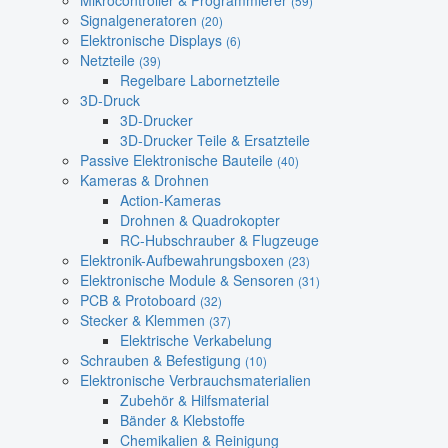
Mikrocontroller & Programmierer
(59)
Signalgeneratoren
(20)
Elektronische Displays
(6)
Netzteile
(39)
Regelbare Labornetzteile
3D-Druck
3D-Drucker
3D-Drucker Teile & Ersatzteile
Passive Elektronische Bauteile
(40)
Kameras & Drohnen
Action-Kameras
Drohnen & Quadrokopter
RC-Hubschrauber & Flugzeuge
Elektronik-Aufbewahrungsboxen
(23)
Elektronische Module & Sensoren
(31)
PCB & Protoboard
(32)
Stecker & Klemmen
(37)
Elektrische Verkabelung
Schrauben & Befestigung
(10)
Elektronische Verbrauchsmaterialien
Zubehör & Hilfsmaterial
Bänder & Klebstoffe
Chemikalien & Reinigung